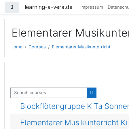
Skip to main content
learning-a-vera.de
Side panel
Impressum
Datenschu
Elementarer Musikunter
Home
Courses
Elementarer Musikunterricht
Search courses
Search courses
Blockflötengruppe KiTa Sonne
Elementarer Musikunterricht Ki