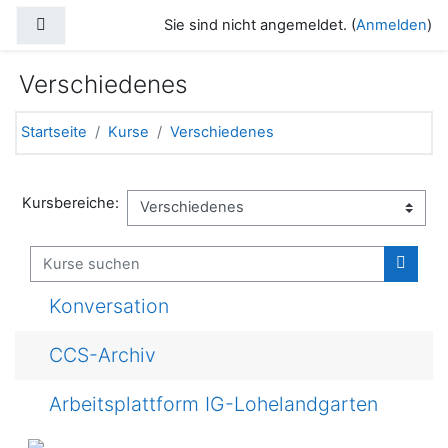
Zum Hauptinhalt
Website-Übersicht
Sie sind nicht angemeldet. (
Anmelden
)
Verschiedenes
Startseite
Kurse
Verschiedenes
Kursbereiche:
Kurse suchen
Kurse
Konversation
CCS-Archiv
Arbeitsplattform IG-Lohelandgarten